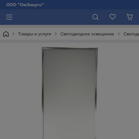
ООО "ОмЭнерго"
Товары и услуги
Светодиодное освещение
Светод