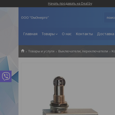
Начать продавать на Deal.by
ООО "ОмЭнерго"
Главная
Товары
О нас
Контакты
Доставка 
Товары и услуги
Выключатели, переключатели
К